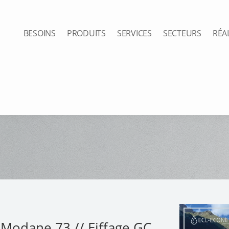
BESOINS
PRODUITS
SERVICES
SECTEURS
RÉA
73 // Eiffage GC
 Modane 73 // Eiffage GC