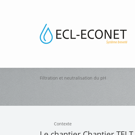
Retour à la liste des réalisations
Chantier TELT Modane 
Filtration et neutralisation du pH
Contexte
Le chantier Chantier TELT