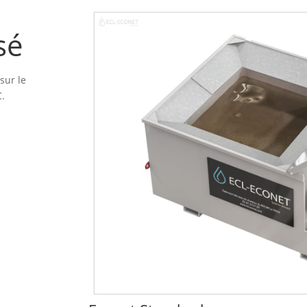
sé
sur le
C.